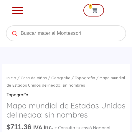
Ir
0
Cart
al
contenido
Products
search
Mapa
mundial
Inicio
/
Casa de niños
/
Geografía
/
Topografía
/ Mapa mundial
de
de Estados Unidos delineado: sin nombres
Estados
Topografía
Unidos
Mapa mundial de Estados Unidos
delineado:
delineado: sin nombres
sin
nombres
$
711.36
IVA Inc.
+ Consulta tu envió Nacional
cantidad