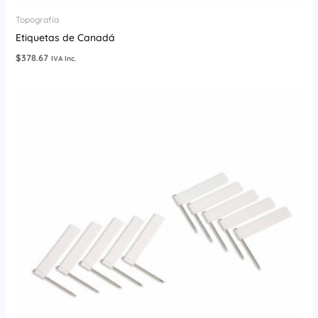
Topografía
Etiquetas de Canadá
$
378.67
IVA Inc.