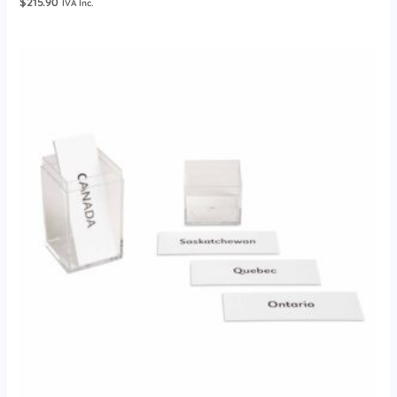
$
215.90
IVA Inc.