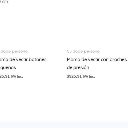
0 cm
idado personal
Cuidado personal
rco de vestir botones
Marco de vestir con broches
equeños
de presión
25.91
$
925.91
IVA Inc.
IVA Inc.