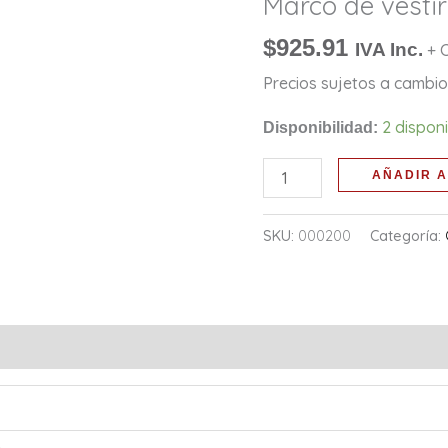
Marco de vesti
botones
grandes
$
925.91
IVA Inc.
+ 
cantidad
Precios sujetos a cambio 
2 dispon
Disponibilidad:
AÑADIR A
SKU:
000200
Categoría: