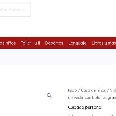
de niños
Taller I y II
Deportes
Lenguaje
Libros y más
Marco
Inicio
/
Casa de niños
/
Vid
de
de vestir con botones gra
vestir
Cuidado personal
con