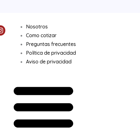
Nosotros
I
n
Como cotizar
s
Preguntas frecuentes
t
Política de privacidad
a
g
Aviso de privacidad
r
a
m