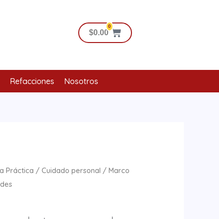
0
Cart
$
0.00
Refacciones
Nosotros
a Práctica
/
Cuidado personal
/ Marco
ndes