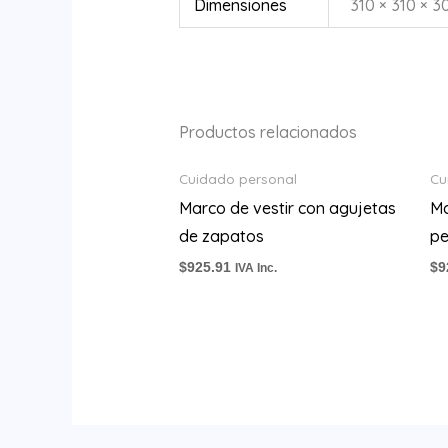
Dimensiones
310 × 310 × 3
Productos relacionados
Cuidado personal
Cu
Marco de vestir con agujetas
Ma
de zapatos
p
$
925.91
$
9
IVA Inc.