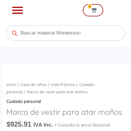
Ir
0
Cart
al
contenido
Products
search
Marco
de
vestir
Inicio
/
Casa de niños
/
Vida Práctica
/
Cuidado
para
personal
/ Marco de vestir para atar moños
atar
Cuidado personal
moños
Marco de vestir para atar moños
cantidad
$
925.91
IVA Inc.
+ Consulta tu envió Nacional