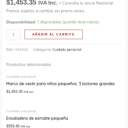
$
1,453.35
IVA Inc.
+ Consulta tu envió Nacional
cantidad
Precios sujetos a cambio sin previo aviso.
1 disponibles (puede reservarse)
Disponibilidad:
AÑADIR AL CARRITO
SKU:
046900
Categoría:
Cuidado personal
Productos relacionados
Cuidado personal
Marco de vestir para niños pequeños: 3 botones grandes
$
1,453.35
IVA Inc.
Cuidado personal
Ensaladera de esmalte pequeña
$
555.45
IVA Inc.