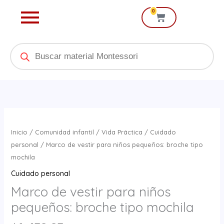
Ir
0
Cart
al
contenido
Products
search
Marco
de
Inicio
/
Comunidad infantil
/
Vida Práctica
/
Cuidado
vestir
personal
/ Marco de vestir para niños pequeños: broche tipo
para
mochila
niños
Cuidado personal
pequeños:
Marco de vestir para niños
broche
pequeños: broche tipo mochila
tipo
mochila