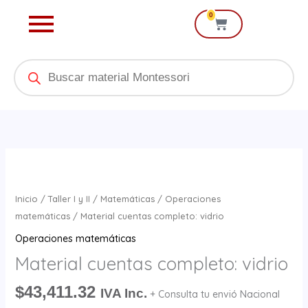
Ir
0
Cart
al
contenido
Products
search
Material
cuentas
completo:
Inicio
/
Taller I y II
/
Matemáticas
/
Operaciones
vidrio
matemáticas
/ Material cuentas completo: vidrio
cantidad
Operaciones matemáticas
Material cuentas completo: vidrio
$
43,411.32
IVA Inc.
+ Consulta tu envió Nacional