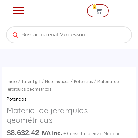
Ir
0
Cart
al
contenido
Products
search
Material
de
Inicio
/
Taller I y II
/
Matemáticas
/
Potencias
/ Material de
jerarquías
jerarquías geométricas
geométricas
Potencias
cantidad
Material de jerarquías
geométricas
$
8,632.42
IVA Inc.
+ Consulta tu envió Nacional