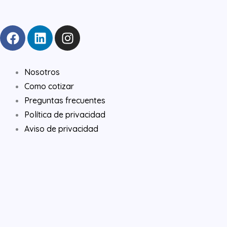
F
L
I
a
i
n
c
n
s
e
k
t
Nosotros
b
e
a
Como cotizar
o
d
g
Preguntas frecuentes
o
i
r
Política de privacidad
k
n
a
Aviso de privacidad
m