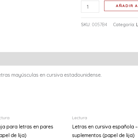
AÑADIR A
SKU:
0057B4
Categoría:
letras mayúsculas en cursiva estadounidense.
ctura
Lectura
ja para letras en pares
Letras en cursiva española –
apel de lija)
suplementos (papel de lija)