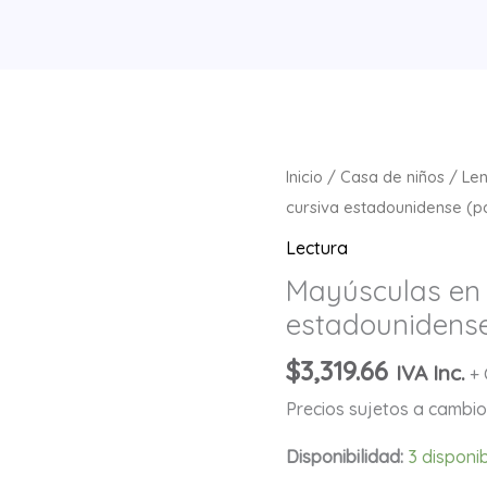
Mayúsculas
Inicio
/
Casa de niños
/
Le
en
cursiva estadounidense (pa
cursiva
Lectura
estadounidense
Mayúsculas en 
(papel
estadounidense 
de
lija)
$
3,319.66
IVA Inc.
+ 
cantidad
Precios sujetos a cambio 
Disponibilidad:
3 disponi