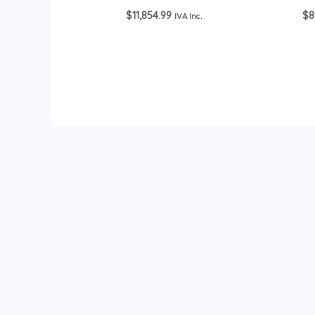
$
11,854.99
$
8
IVA Inc.