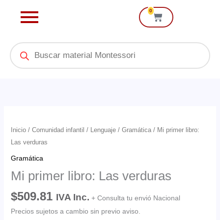
Ir
0
Cart
al
contenido
Products
search
Mi
primer
Inicio
/
Comunidad infantil
/
Lenguaje
/
Gramática
/ Mi primer libro:
libro:
Las verduras
Las
Gramática
verduras
Mi primer libro: Las verduras
cantidad
$
509.81
IVA Inc.
+ Consulta tu envió Nacional
Precios sujetos a cambio sin previo aviso.