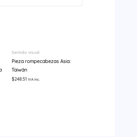
Sentido visual
Pieza rompecabezas Asia:
a
Taiwán
$
248.51
IVA Inc.