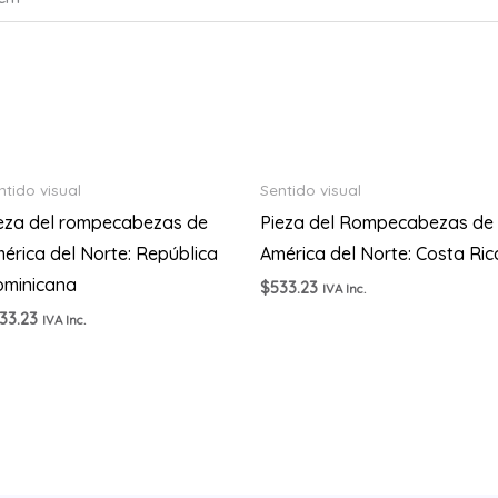
ntido visual
Sentido visual
eza del rompecabezas de
Pieza del Rompecabezas de
érica del Norte: República
América del Norte: Costa Ric
minicana
$
533.23
IVA Inc.
33.23
IVA Inc.