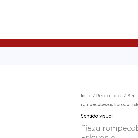
Pieza
Inicio
/
Refacciones
/
Sens
rompecabezas
rompecabezas Europa: Esl
Europa:
Sentido visual
Eslovenia
Pieza rompeca
cantidad
Eslovenia