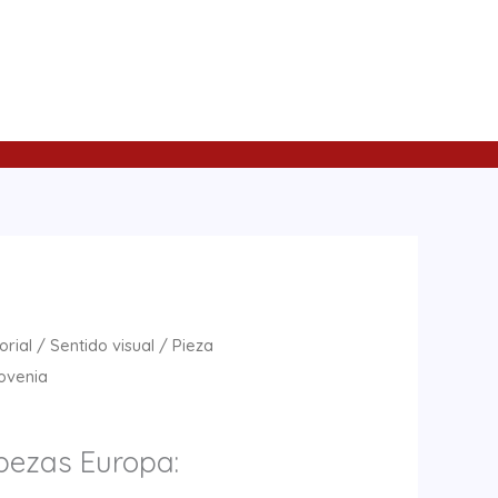
orial
/
Sentido visual
/ Pieza
ovenia
bezas Europa: