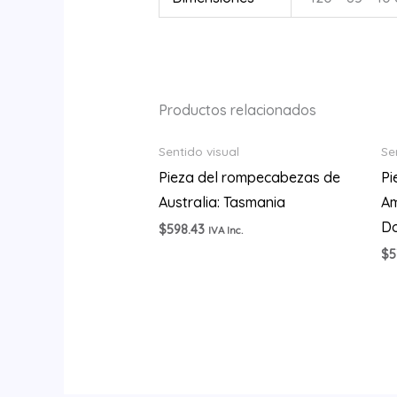
Productos relacionados
Sentido visual
Se
Pieza del rompecabezas de
Pi
Australia: Tasmania
Am
Do
$
598.43
IVA Inc.
$
5