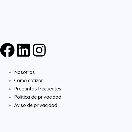
F
L
I
a
i
n
Nosotros
c
n
s
Como cotizar
e
k
t
Preguntas frecuentes
Política de privacidad
b
e
a
Aviso de privacidad
o
d
g