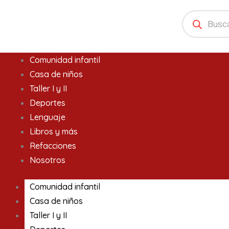
Ir
Products
search
al
contenido
Comunidad infantil
Casa de niños
Taller I y II
Deportes
Lenguaje
Libros y más
Refacciones
Nosotros
Comunidad infantil
Casa de niños
Taller I y II