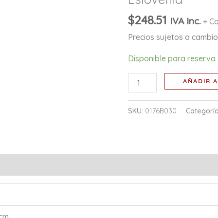
$
248.51
IVA Inc.
+ Co
Precios sujetos a cambio 
Disponible para reserva
AÑADIR A
SKU:
0176B030
Categorí
 cm