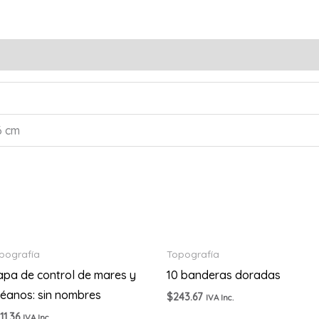
6 cm
pografía
Topografía
pa de control de mares y
10 banderas doradas
éanos: sin nombres
$
243.67
IVA Inc.
11.36
IVA Inc.