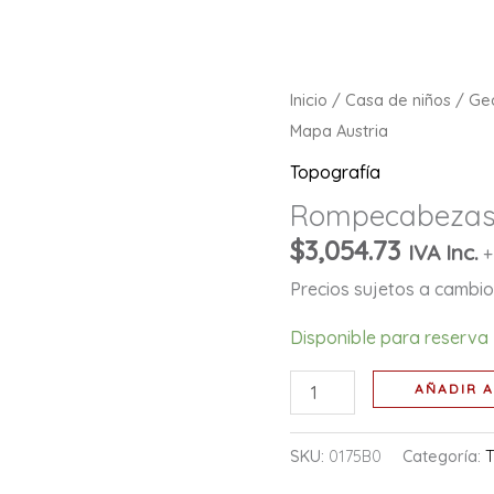
Rompecabezas:
Inicio
/
Casa de niños
/
Ge
Mapa
Mapa Austria
Austria
Topografía
cantidad
Rompecabezas:
$
3,054.73
IVA Inc.
+
Precios sujetos a cambio 
Disponible para reserva
AÑADIR A
SKU:
0175B0
Categoría:
T