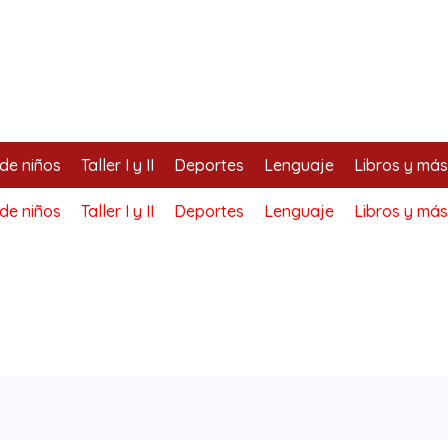
de niños
Taller I y II
Deportes
Lenguaje
Libros y más
de niños
Taller I y II
Deportes
Lenguaje
Libros y más