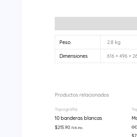
Información adicional
Peso
2.8 kg
Dimensiones
616 × 496 × 2
Productos relacionados
Topografía
To
10 banderas blancas
Ma
oc
$
215.90
IVA Inc.
$
7