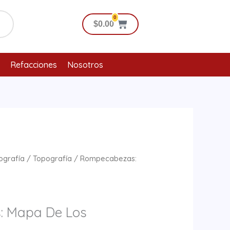
0
Cart
$
0.00
Refacciones
Nosotros
ografía
/
Topografía
/ Rompecabezas:
 Mapa De Los