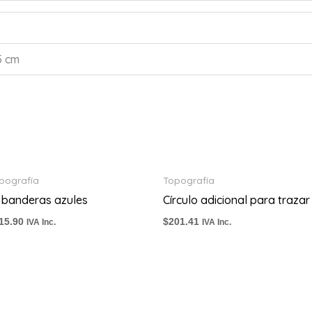
5 cm
pografía
Topografía
 banderas azules
Círculo adicional para trazar
15.90
$
201.41
IVA Inc.
IVA Inc.