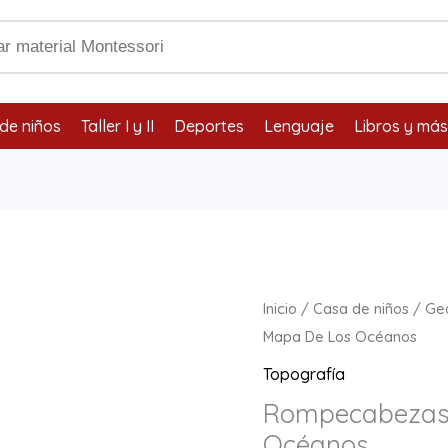
de niños
Taller I y II
Deportes
Lenguaje
Libros y más
Rompecabezas:
Inicio
/
Casa de niños
/
Ge
Mapa
Mapa De Los Océanos
De
Topografía
Los
Rompecabezas:
Océanos
Océanos