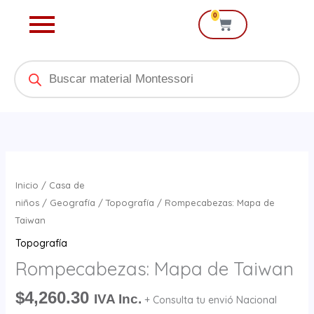
Ir
0
Cart
al
contenido
Products
search
Rompecabezas:
Mapa
Inicio
/
Casa de
de
niños
/
Geografía
/
Topografía
/ Rompecabezas: Mapa de
Taiwan
Taiwan
cantidad
Topografía
Rompecabezas: Mapa de Taiwan
$
4,260.30
IVA Inc.
+ Consulta tu envió Nacional