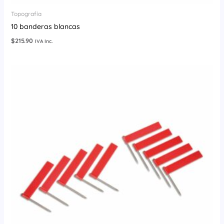
Topografía
10 banderas blancas
$
215.90
IVA Inc.