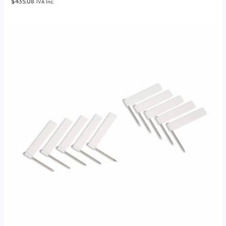
$
435.08
IVA Inc.