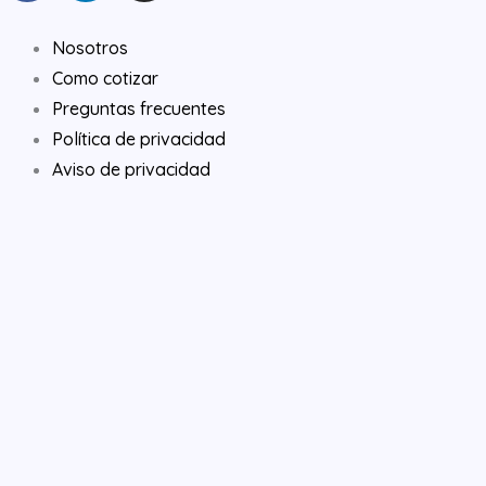
c
n
s
e
k
t
Nosotros
b
e
a
Como cotizar
o
d
g
Preguntas frecuentes
o
i
r
Política de privacidad
k
n
a
Aviso de privacidad
m