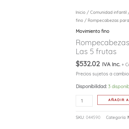
Rompecabezas
Inicio
/
Comunidad infantil
para
fino
/ Rompecabezas para n
niños
Movimiento fino
pequeños:
Rompecabezas 
Las
Las 5 frutas
5
frutas
$
532.02
IVA Inc.
+ C
cantidad
Precios sujetos a cambio 
Disponibilidad:
3 disponi
AÑADIR A
SKU:
044590
Categoría: