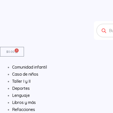
Ir
al
contenido
Products
search
0
Cart
$
0.00
Comunidad infantil
Casa de niños
Taller I y II
Deportes
Lenguaje
Libros y más
Refacciones