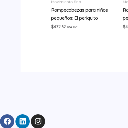
Movimiento fino
Mo
Rompecabezas para niños
Ro
pequeños: El periquito
pe
$
472.62
$
4
IVA Inc.
F
L
I
a
i
n