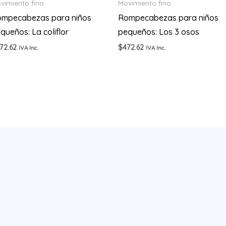
vimiento fino
Movimiento fino
mpecabezas para niños
Rompecabezas para niños
queños: La coliflor
pequeños: Los 3 osos
72.62
$
472.62
IVA Inc.
IVA Inc.