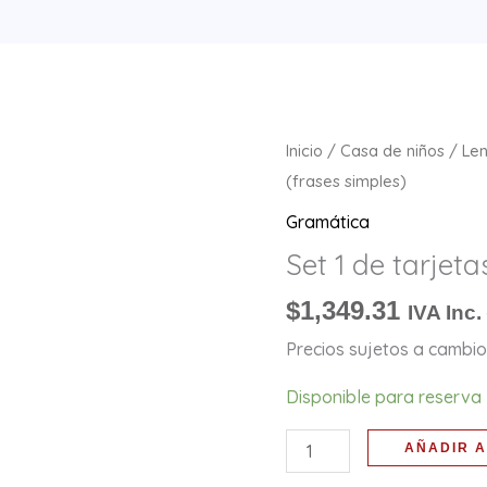
Set
Inicio
/
Casa de niños
/
Le
1
(frases simples)
de
Gramática
tarjetas
Set 1 de tarjeta
(frases
simples)
$
1,349.31
IVA Inc.
cantidad
Precios sujetos a cambio 
Disponible para reserva
AÑADIR A