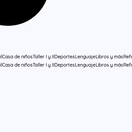
l
Casa de niños
Taller I y II
Deportes
Lenguaje
Libros y más
Ref
l
Casa de niños
Taller I y II
Deportes
Lenguaje
Libros y más
Ref