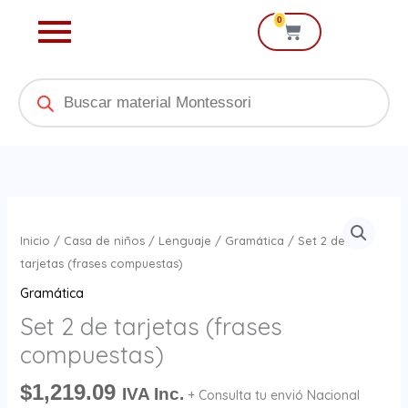
Ir
0
Cart
al
contenido
Products
search
Set
2
Inicio
/
Casa de niños
/
Lenguaje
/
Gramática
/ Set 2 de
de
tarjetas (frases compuestas)
tarjetas
Gramática
(frases
Set 2 de tarjetas (frases
compuestas)
compuestas)
cantidad
$
1,219.09
IVA Inc.
+ Consulta tu envió Nacional