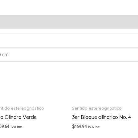
0 cm
ntido estereognóstico
Sentido estereognóstico
o Cilindro Verde
3er Bloque cilíndrico No. 4
09.64
$
164.94
IVA Inc.
IVA Inc.