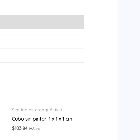
Sentido estereognóstico
Cubo sin pintar: 1 x 1 x 1 cm
$
103.84
IVA Inc.