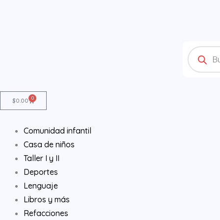
Ir
al
contenido
Products
search
0
Cart
$
0.00
Comunidad infantil
Casa de niños
Taller I y II
Deportes
Lenguaje
Libros y más
Refacciones