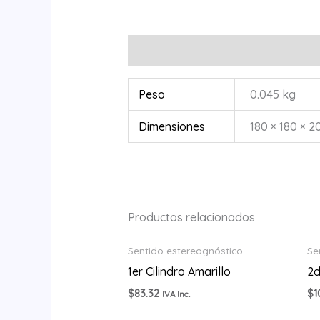
Información adicional
Peso
0.045 kg
Dimensiones
180 × 180 × 2
Productos relacionados
Sentido estereognóstico
Se
1er Cilindro Amarillo
2d
$
83.32
$
1
IVA Inc.