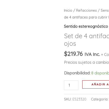
Set
Inicio
/
Refacciones
/
Sens
de
de 4 antifaces para cubrir 
4
Sentido estereognóstico
antifaces
Set de 4 antifa
para
ojos
cubrir
los
$
219.76
IVA Inc.
+ Co
ojos
Precios sujetos a cambio 
cantidad
Disponibilidad:
8 disponi
AÑADIR A
SKU:
E523320
Categoría