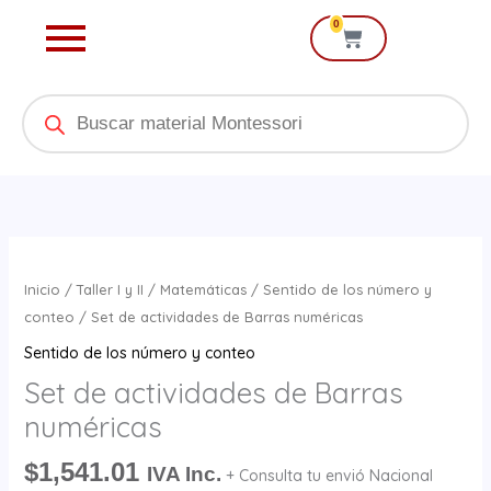
Ir
0
Cart
al
contenido
Products
search
Set
de
Inicio
/
Taller I y II
/
Matemáticas
/
Sentido de los número y
actividades
conteo
/ Set de actividades de Barras numéricas
de
Sentido de los número y conteo
Barras
Set de actividades de Barras
numéricas
numéricas
cantidad
$
1,541.01
IVA Inc.
+ Consulta tu envió Nacional