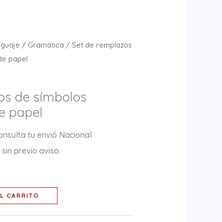
nguaje
/
Gramática
/ Set de remplazos
de papel
os de símbolos
e papel
onsulta tu envió Nacional
sin previo aviso.
L CARRITO