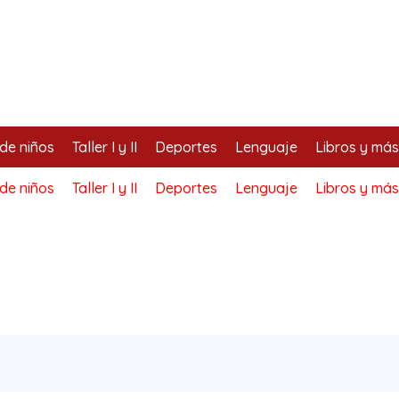
de niños
Taller I y II
Deportes
Lenguaje
Libros y más
de niños
Taller I y II
Deportes
Lenguaje
Libros y más