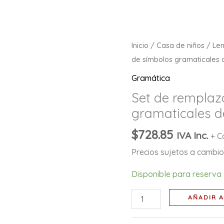
Set
Inicio
/
Casa de niños
/
Le
de
de símbolos gramaticales 
remplazos
Gramática
de
Set de remplaz
símbolos
gramaticales d
gramaticales
de
$
728.85
IVA Inc.
+ C
papel
Precios sujetos a cambio 
cantidad
Disponible para reserva
AÑADIR A