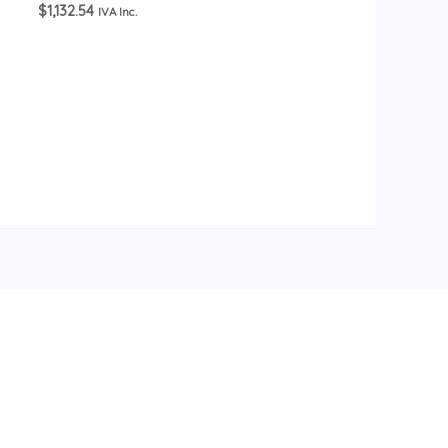
$
1,132.54
IVA Inc.