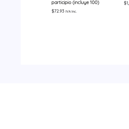
participio (incluye 100)
$
1
$
72.93
IVA Inc.