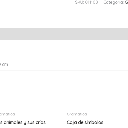
SKU:
011100
Categoría:
G
0 cm
amática
Gramática
s animales y sus crías
Caja de símbolos