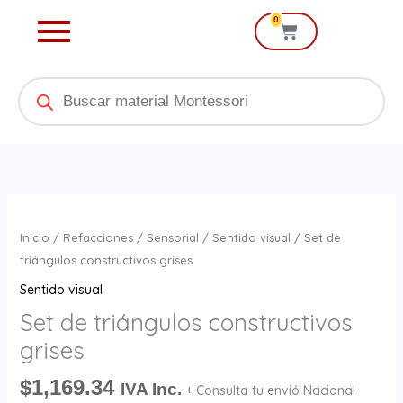
Ir
0
Cart
al
contenido
Products
search
Set
de
Inicio
/
Refacciones
/
Sensorial
/
Sentido visual
/ Set de
triángulos
triángulos constructivos grises
constructivos
Sentido visual
grises
Set de triángulos constructivos
cantidad
grises
$
1,169.34
IVA Inc.
+ Consulta tu envió Nacional