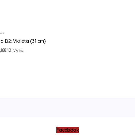
las
lla B2: Violeta (31 cm)
,168.10
IVA Inc.
Facebook