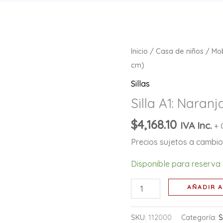
Silla
Inicio
/
Casa de niños
/
Mob
A1:
cm)
Naranja
Sillas
(26
Silla A1: Naran
cm)
cantidad
$
4,168.10
IVA Inc.
+ 
Precios sujetos a cambio 
Disponible para reserva
AÑADIR A
SKU:
112000
Categoría:
S