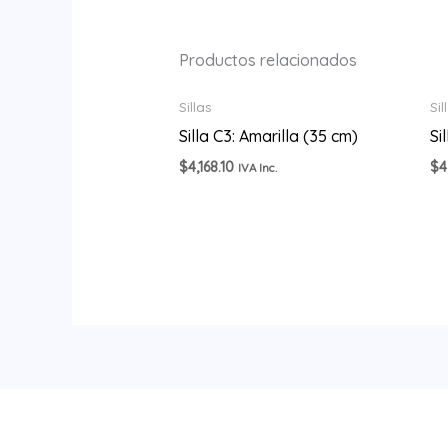
Productos relacionados
Sillas
Sil
Silla C3: Amarilla (35 cm)
Si
$
4,168.10
$
4
IVA Inc.