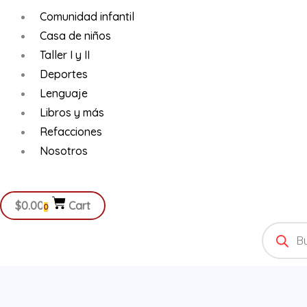
Comunidad infantil
Casa de niños
Taller I y II
Deportes
Lenguaje
Libros y más
Refacciones
Nosotros
$
0.00
Cart
0
Products
search