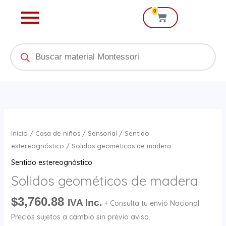
Ir
0
Cart
al
contenido
Products
search
Solidos
geométicos
Inicio
/
Casa de niños
/
Sensorial
/
Sentido
de
estereognóstico
/ Solidos geométicos de madera
madera
Sentido estereognóstico
cantidad
Solidos geométicos de madera
$
3,760.88
IVA Inc.
+ Consulta tu envió Nacional
Precios sujetos a cambio sin previo aviso.