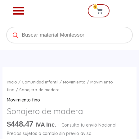
Ir
0
Cart
al
contenido
Products
search
Sonajero
de
Inicio
/
Comunidad infantil
/
Movimiento
/
Movimiento
madera
fino
/ Sonajero de madera
cantidad
Movimiento fino
Sonajero de madera
$
448.47
IVA Inc.
+ Consulta tu envió Nacional
Precios sujetos a cambio sin previo aviso.