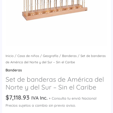
Sur
-
Sin
el
Caribe
cantidad
Inicio
/
Casa de niños
/
Geografía
/
Banderas
/ Set de banderas
de América del Norte y del Sur – Sin el Caribe
Banderas
Set de banderas de América del
Norte y del Sur – Sin el Caribe
$
7,118.93
IVA Inc.
+ Consulta tu envió Nacional
Precios sujetos a cambio sin previo aviso.