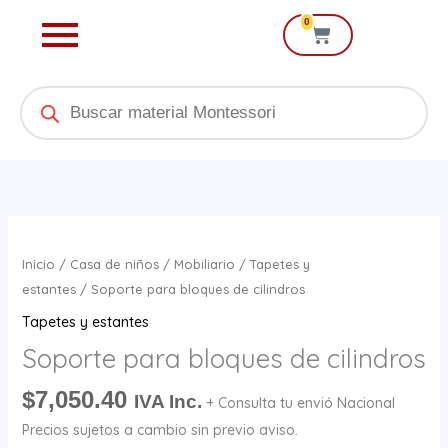
Ir
0
Cart
al
contenido
Products
search
Soporte
para
Inicio
/
Casa de niños
/
Mobiliario
/
Tapetes y
bloques
estantes
/ Soporte para bloques de cilindros
de
Tapetes y estantes
cilindros
Soporte para bloques de cilindros
cantidad
$
7,050.40
IVA Inc.
+ Consulta tu envió Nacional
Precios sujetos a cambio sin previo aviso.