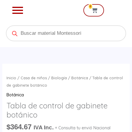
Ir
0
Cart
al
contenido
Products
search
Tabla
de
Inicio
/
Casa de niños
/
Biología
/
Botánica
/ Tabla de control
control
de gabinete botánico
de
Botánica
gabinete
Tabla de control de gabinete
botánico
botánico
cantidad
$
364.67
IVA Inc.
+ Consulta tu envió Nacional