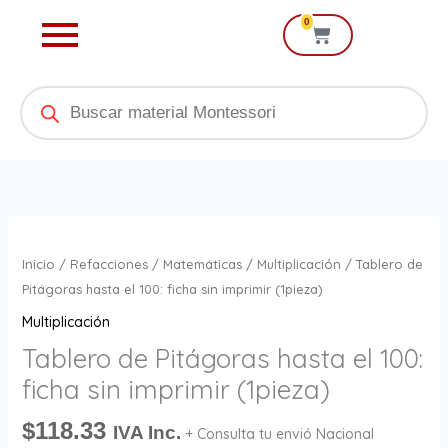
Ir
0
Cart
al
contenido
Products
search
Tablero
de
Inicio
/
Refacciones
/
Matemáticas
/
Multiplicación
/ Tablero de
Pitágoras
Pitágoras hasta el 100: ficha sin imprimir (1pieza)
hasta
Multiplicación
el
Tablero de Pitágoras hasta el 100:
100:
ficha sin imprimir (1pieza)
ficha
sin
$
118.33
IVA Inc.
+ Consulta tu envió Nacional
imprimir