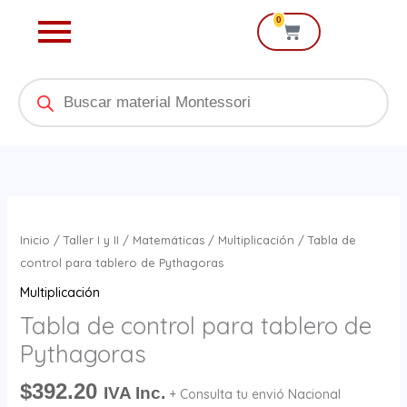
Ir
0
Cart
al
contenido
Products
search
Tabla
de
Inicio
/
Taller I y II
/
Matemáticas
/
Multiplicación
/ Tabla de
control
control para tablero de Pythagoras
para
Multiplicación
tablero
Tabla de control para tablero de
de
Pythagoras
Pythagoras
cantidad
$
392.20
IVA Inc.
+ Consulta tu envió Nacional