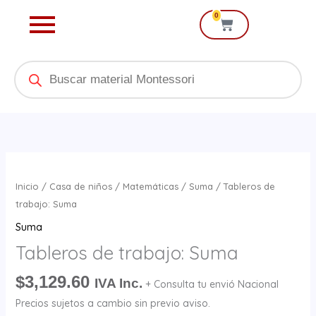
Ir
0
Cart
al
contenido
Products
search
Tableros
de
Inicio
/
Casa de niños
/
Matemáticas
/
Suma
/ Tableros de
trabajo:
trabajo: Suma
Suma
Suma
cantidad
Tableros de trabajo: Suma
$
3,129.60
IVA Inc.
+ Consulta tu envió Nacional
Precios sujetos a cambio sin previo aviso.