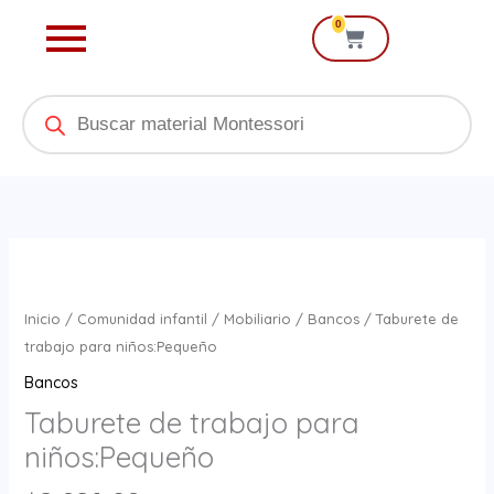
Ir
0
Cart
al
contenido
Products
search
Taburete
de
trabajo
Inicio
/
Comunidad infantil
/
Mobiliario
/
Bancos
/ Taburete de
para
trabajo para niños:Pequeño
niños:Pequeño
Bancos
cantidad
Taburete de trabajo para
niños:Pequeño