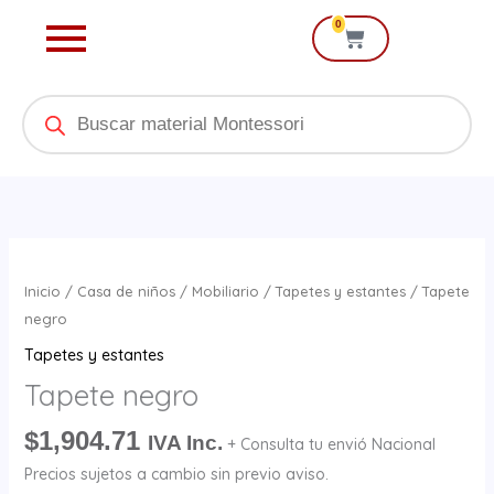
Ir
0
Cart
al
contenido
Products
search
Tapete
negro
Inicio
/
Casa de niños
/
Mobiliario
/
Tapetes y estantes
/ Tapete
cantidad
negro
Tapetes y estantes
Tapete negro
$
1,904.71
IVA Inc.
+ Consulta tu envió Nacional
Precios sujetos a cambio sin previo aviso.