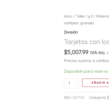
Tarjetas
Inicio
/
Taller I y II
/
Matemá
con
múltiplos: grandes
los
División
múltiplos:
Tarjetas con lo
grandes
cantidad
$
5,007.99
IVA Inc.
+
Precios sujetos a cambio 
Disponible para reserva
AÑADIR A
SKU:
067100
Categoría:
D