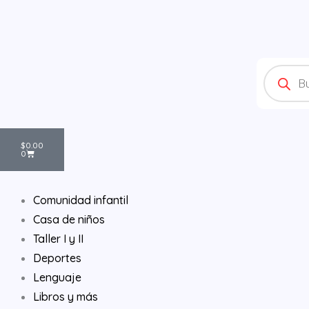
Ir
al
contenido
Products
search
Cart
$
0.00
0
Comunidad infantil
Casa de niños
Taller I y II
Deportes
Lenguaje
Libros y más