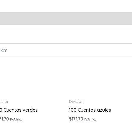
1 cm
visión
División
0 Cuentas verdes
100 Cuentas azules
71.70
$
171.70
IVA Inc.
IVA Inc.