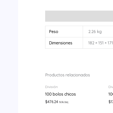
Información adicional
Peso
2.26 kg
Dimensiones
182 × 151 × 17
Productos relacionados
División
Di
100 bolos chicos
10
$
476.24
$
1
IVA Inc.