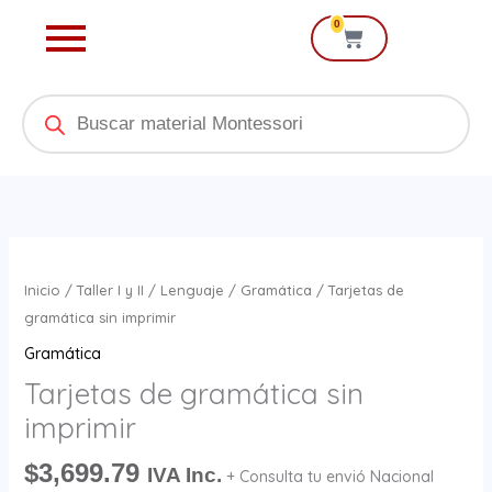
Ir
0
Cart
al
contenido
Products
search
Tarjetas
de
Inicio
/
Taller I y II
/
Lenguaje
/
Gramática
/ Tarjetas de
gramática
gramática sin imprimir
sin
Gramática
imprimir
Tarjetas de gramática sin
cantidad
imprimir
$
3,699.79
IVA Inc.
+ Consulta tu envió Nacional