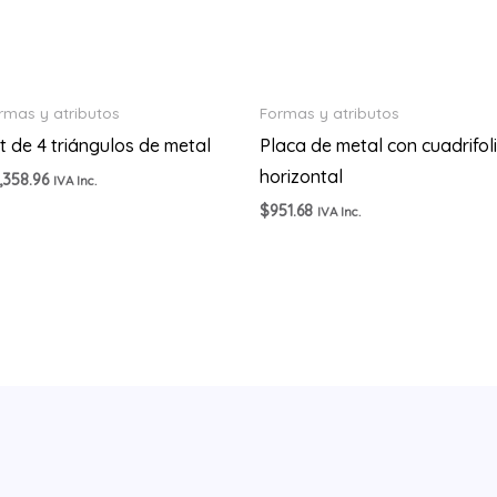
rmas y atributos
Formas y atributos
t de 4 triángulos de metal
Placa de metal con cuadrifol
horizontal
,358.96
IVA Inc.
$
951.68
IVA Inc.