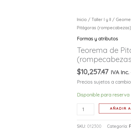
Teorema
Inicio
/
Taller I y II
/
Geomet
de
Pitágoras (rompecabezas
Pitágoras
Formas y atributos
(rompecabezas)
Teorema de Pi
cantidad
(rompecabezas
$
10,257.47
IVA Inc.
Precios sujetos a cambio 
Disponible para reserva
AÑADIR A
SKU:
012300
Categoría: