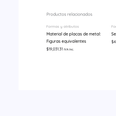
Productos relacionados
Formas y atributos
Fo
Material de placas de metal:
Se
Figuras equivalentes
$
4
$
19,031.31
IVA Inc.