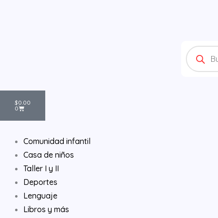
Ir
al
contenido
Products
search
Cart
$
0.00
0
Comunidad infantil
Casa de niños
Taller I y II
Deportes
Lenguaje
Libros y más