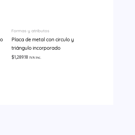
Formas y atributos
io
Placa de metal con circulo y
triángulo incorporado
$
1,289.18
IVA Inc.