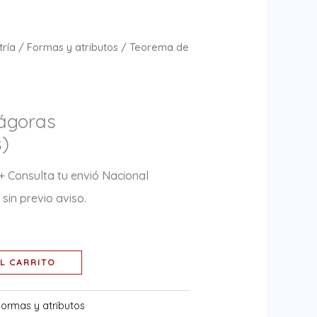
ría
/
Formas y atributos
/ Teorema de
)
tágoras
)
+ Consulta tu envió Nacional
sin previo aviso.
L CARRITO
Formas y atributos