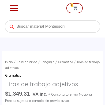
Ir
0
Cart
al
contenido
Products
search
Tiras
de
Inicio
/
Casa de niños
/
Lenguaje
/
Gramática
/ Tiras de trabajo
trabajo
adjetivos
adjetivos
Gramática
cantidad
Tiras de trabajo adjetivos
$
1,349.31
IVA Inc.
+ Consulta tu envió Nacional
Precios sujetos a cambio sin previo aviso.