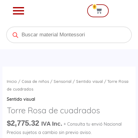
Ir
0
Cart
al
contenido
Products
search
Torre
Rosa
Inicio
/
Casa de niños
/
Sensorial
/
Sentido visual
/ Torre Rosa
de
de cuadrados
cuadrados
Sentido visual
cantidad
Torre Rosa de cuadrados
$
2,775.32
IVA Inc.
+ Consulta tu envió Nacional
Precios sujetos a cambio sin previo aviso.