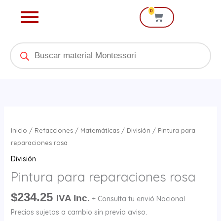
Ir
0
Cart
al
contenido
Products
search
Pintura
para
Inicio
/
Refacciones
/
Matemáticas
/
División
/ Pintura para
reparaciones
reparaciones rosa
rosa
División
cantidad
Pintura para reparaciones rosa
$
234.25
IVA Inc.
+ Consulta tu envió Nacional
Precios sujetos a cambio sin previo aviso.