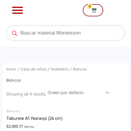
Ir
0
Cart
al
contenido
Products
search
Inicio
/
Casa de niños
/
Mobiliario
/ Bancos
Bancos
Showing all 4 results
Bancos
Taburete A1: Naranja (26 cm)
$
3,009.77
IVA Inc.