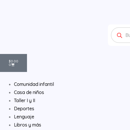
Ir
al
contenido
Products
search
Cart
$
0.00
0
Comunidad infantil
Casa de niños
Taller I y II
Deportes
Lenguaje
Libros y más