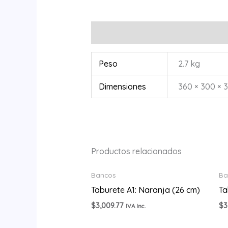
Información adicional
Peso
2.7 kg
Dimensiones
360 × 300 × 
Productos relacionados
Bancos
Ba
Taburete A1: Naranja (26 cm)
Ta
$
3,009.77
$
3
IVA Inc.