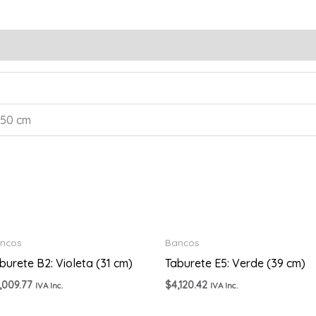
350 cm
ncos
Bancos
burete B2: Violeta (31 cm)
Taburete E5: Verde (39 cm)
,009.77
$
4,120.42
IVA Inc.
IVA Inc.