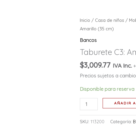
Taburete
Inicio
/
Casa de niños
/
Mob
C3:
Amarillo (35 cm)
Amarillo
Bancos
(35
Taburete C3: Am
cm)
cantidad
$
3,009.77
IVA Inc.
+
Precios sujetos a cambio 
Disponible para reserva
AÑADIR A
SKU:
113200
Categoría:
B