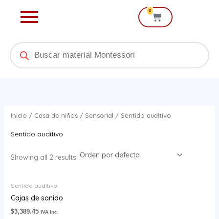
Ir
0
Cart
al
contenido
Products
search
Inicio
/
Casa de niños
/
Sensorial
/ Sentido auditivo
Sentido auditivo
Showing all 2 results
Sentido auditivo
Cajas de sonido
$
3,389.45
IVA Inc.