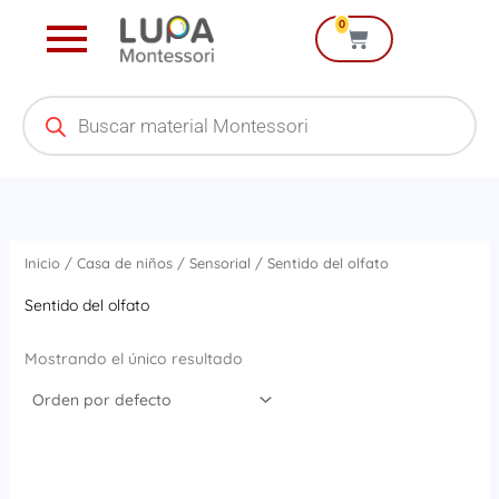
Ir
0
Cart
al
contenido
Products
search
Inicio
/
Casa de niños
/
Sensorial
/ Sentido del olfato
Sentido del olfato
Mostrando el único resultado