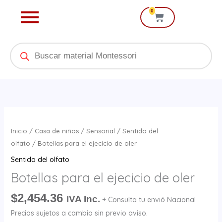
Ir
0
Cart
al
contenido
Products
search
Botellas
para
Inicio
/
Casa de niños
/
Sensorial
/
Sentido del
el
olfato
/ Botellas para el ejecicio de oler
ejecicio
Sentido del olfato
de
Botellas para el ejecicio de oler
oler
cantidad
$
2,454.36
IVA Inc.
+ Consulta tu envió Nacional
Precios sujetos a cambio sin previo aviso.