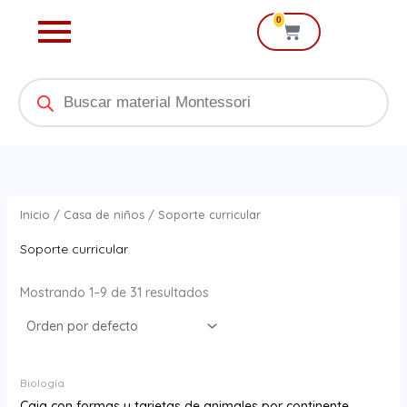
Ir
0
Cart
al
contenido
Products
search
Inicio
/
Casa de niños
/ Soporte curricular
Soporte curricular
Mostrando 1–9 de 31 resultados
Biología
Caja con formas y tarjetas de animales por continente