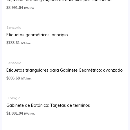
$
8,991.04
IVA Inc.
Sensorial
Etiquetas geométricas: principio
$
783.61
IVA Inc.
Sensorial
Etiquetas triangulares para Gabinete Geométrico: avanzado
$
696.68
IVA Inc.
Biología
Gabinete de Botánica: Tarjetas de términos
$
1,001.94
IVA Inc.