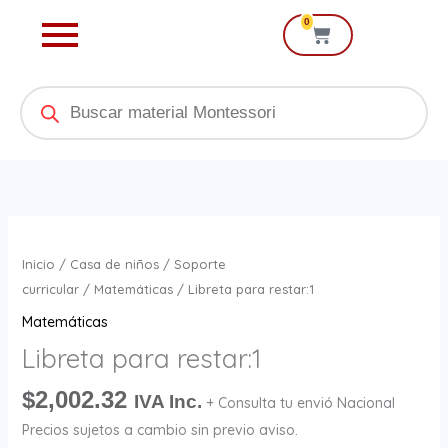
Ir
0
Cart
al
contenido
Products
search
Libreta
para
Inicio
/
Casa de niños
/
Soporte
restar:1
curricular
/
Matemáticas
/ Libreta para restar:1
cantidad
Matemáticas
Libreta para restar:1
$
2,002.32
IVA Inc.
+ Consulta tu envió Nacional
Precios sujetos a cambio sin previo aviso.