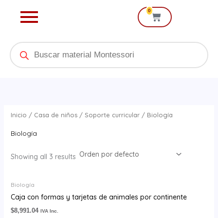
Ir
0
Cart
al
contenido
Products
search
Inicio
/
Casa de niños
/
Soporte curricular
/ Biología
Biología
Showing all 3 results
Biología
Caja con formas y tarjetas de animales por continente
$
8,991.04
IVA Inc.