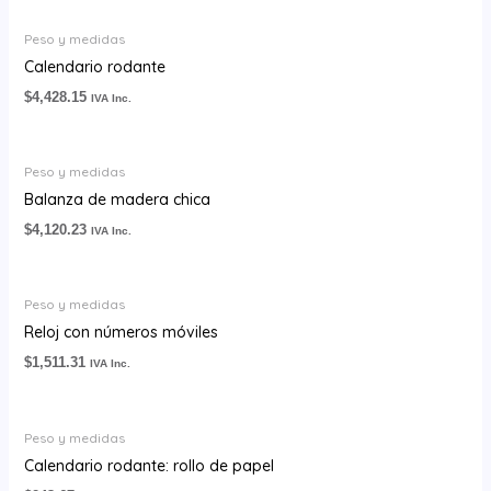
Peso y medidas
Calendario rodante
$
4,428.15
IVA Inc.
Peso y medidas
Balanza de madera chica
$
4,120.23
IVA Inc.
Peso y medidas
Reloj con números móviles
$
1,511.31
IVA Inc.
Peso y medidas
Calendario rodante: rollo de papel