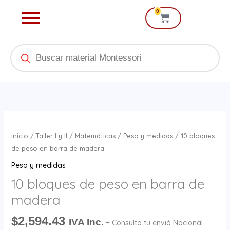
Ir
0
Cart
al
contenido
Products
search
10
bloques
Inicio
/
Taller I y II
/
Matemáticas
/
Peso y medidas
/ 10 bloques
de
de peso en barra de madera
peso
Peso y medidas
en
10 bloques de peso en barra de
barra
madera
de
madera
$
2,594.43
IVA Inc.
+ Consulta tu envió Nacional
cantidad