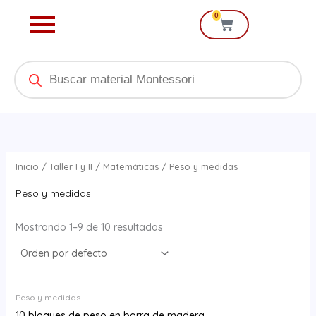
Ir
0
Cart
al
contenido
Products
search
Inicio
/
Taller I y II
/
Matemáticas
/ Peso y medidas
Peso y medidas
Mostrando 1–9 de 10 resultados
Peso y medidas
10 bloques de peso en barra de madera