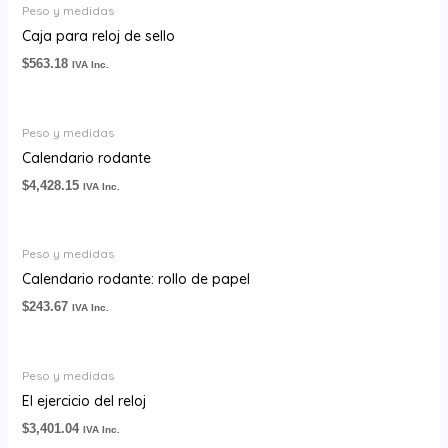
Peso y medidas
Caja para reloj de sello
$
563.18
IVA Inc.
Peso y medidas
Calendario rodante
$
4,428.15
IVA Inc.
Peso y medidas
Calendario rodante: rollo de papel
$
243.67
IVA Inc.
Peso y medidas
El ejercicio del reloj
$
3,401.04
IVA Inc.