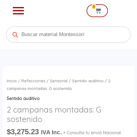
Ir
0
Cart
al
contenido
Products
search
2
campanas
Inicio
/
Refacciones
/
Sensorial
/
Sentido auditivo
/ 2
montadas:
campanas montadas: G sostenido
G
Sentido auditivo
sostenido
2 campanas montadas: G
cantidad
sostenido
$
3,275.23
IVA Inc.
+ Consulta tu envió Nacional