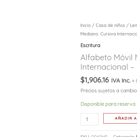
Alfabeto
Inicio
/
Casa de niños
/
Le
Móvil
Mediano: Cursiva Internaci
Mediano:
Escritura
Cursiva
Alfabeto Móvil
Internacional
Internacional –
-
Rojo
$
1,906.16
IVA Inc.
+ 
cantidad
Precios sujetos a cambio 
Disponible para reserva
AÑADIR A
SKU:
0060H3
Categoría: