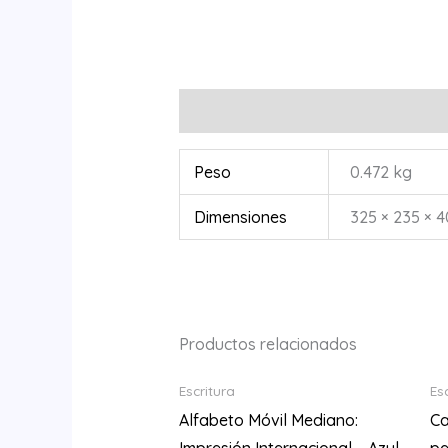
Información adicional
Peso
0.472 kg
Dimensiones
325 × 235 × 
Productos relacionados
Escritura
Es
Alfabeto Móvil Mediano:
Ca
Impresión Internacional – Azul
p