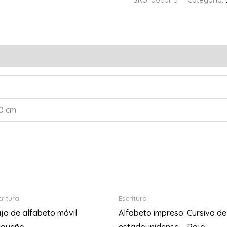
40 cm
critura
Escritura
ja de alfabeto móvil
Alfabeto impreso: Cursiva de
equeño
estadounidense – Rojo