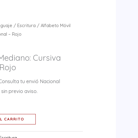
nguaje
/
Escritura
/ Alfabeto Móvil
onal – Rojo
 Mediano: Cursiva
 Rojo
Consulta tu envió Nacional
sin previo aviso.
L CARRITO
Escritura