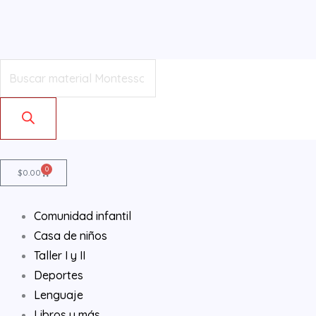
Ir
al
contenido
Products
search
0
Cart
$
0.00
Comunidad infantil
Casa de niños
Taller I y II
Deportes
Lenguaje
Libros y más