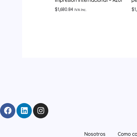
$
1,680.84
$
1
IVA Inc.
F
L
I
a
i
n
c
n
s
e
k
t
Nosotros
Como co